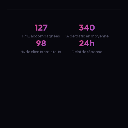
127
340
PME accompagnées
% de trafic en moyenne
98
24h
% de clients satisfaits
Délai de réponse