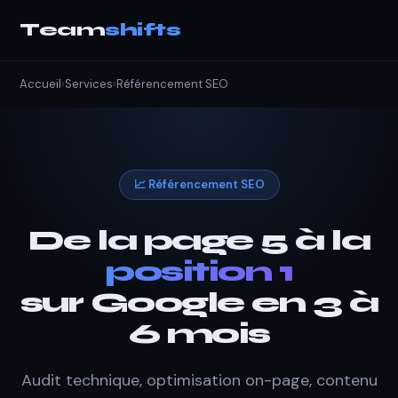
Team
shifts
Accueil
›
Services
›
Référencement SEO
📈 Référencement SEO
De la page 5 à la
position 1
sur Google en 3 à
6 mois
Audit technique, optimisation on-page, contenu